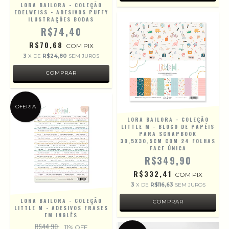
LORA BAILORA - COLEÇÃO
EDELWEISS - ADESIVOS PUFFY
ILUSTRAÇÕES BODAS
R$74,40
R$70,68
COM
PIX
3
X DE
R$24,80
SEM JUROS
OFERTA
LORA BAILORA - COLEÇÃO
LITTLE M - BLOCO DE PAPÉIS
PARA SCRAPBOOK
30,5X30,5CM COM 24 FOLHAS
FACE ÚNICA
R$349,90
R$332,41
COM
PIX
3
X DE
R$116,63
SEM JUROS
LORA BAILORA - COLEÇÃO
LITTLE M - ADESIVOS FRASES
EM INGLÊS
R$44,90
11
% OFF