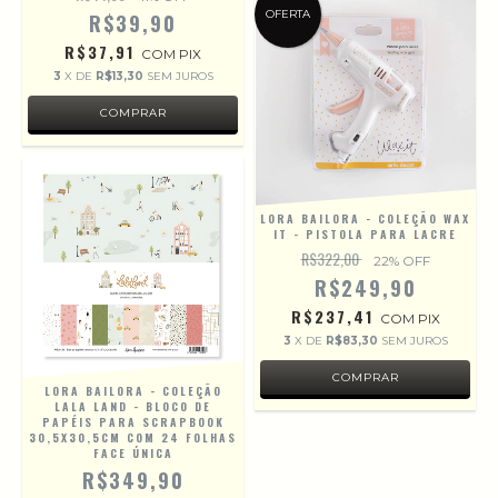
OFERTA
R$39,90
R$37,91
COM
PIX
3
X DE
R$13,30
SEM JUROS
LORA BAILORA - COLEÇÃO WAX
IT - PISTOLA PARA LACRE
R$322,00
22
% OFF
R$249,90
R$237,41
COM
PIX
3
X DE
R$83,30
SEM JUROS
LORA BAILORA - COLEÇÃO
LALA LAND - BLOCO DE
PAPÉIS PARA SCRAPBOOK
30,5X30,5CM COM 24 FOLHAS
FACE ÚNICA
R$349,90