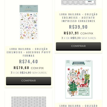
LORA BAILORA - COLEÇÃO
EDELWEISS - ACETATO
IMPRESSO CORAZONES
R$39,90
R$37,91
COM
PIX
3
X DE
R$13,30
SEM JUROS
LORA BAILORA - COLEÇÃO
EDELWEISS - ADESIVOS PUFFY
FORMAS
R$74,40
R$70,68
COM
PIX
3
X DE
R$24,80
SEM JUROS
LORA BAILORA - COLEÇÃO