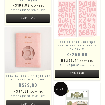
R$106,88
COM
PIX
3
X DE
R$37,50
SEM JUROS
LORA BAILORA - COLEÇÃO
BABY M - FACAS DE CORTE
ALFABETO
R$269,90
R$256,41
COM
PIX
3
X DE
R$89,97
SEM JUROS
LORA BAILORA - COLEÇÃO WAX
IT - BASE EM SILICONE
R$99,90
OFERTA
R$94,91
COM
PIX
3
X DE
R$33,30
SEM JUROS