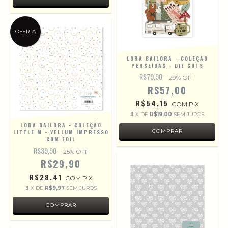
OFERTA
LORA BAILORA - COLEÇÃO
PERSEIDAS - DIE CUTS
R$79,90
29
% OFF
R$57,00
R$54,15
COM
PIX
3
X DE
R$19,00
SEM JUROS
LORA BAILORA - COLEÇÃO
LITTLE M - VELLUM IMPRESSO
COM FOIL
R$39,90
25
% OFF
R$29,90
R$28,41
COM
PIX
3
X DE
R$9,97
SEM JUROS