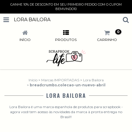
GANHE 10% DE DESCONTO EM SEU PRIMEIRO PEDIDO COM O CUPOM
BEMVINDO10
LORA BAILORA
0
INÍCIO
PRODUTOS
CARRINHO
Início
>
Marcas IMPORTADAS
>
Lora Bailora
>
breadcrumbs.colecao-un-nuevo-abril
LORA BAILORA
Lora Bailora é uma marca espanhola de produtos para scrapbook -
agora você tem acesso às novidades da marca à pronta entrega no
Brasil!!