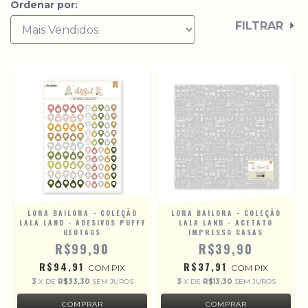
Ordenar por:
FILTRAR
LORA BAILORA - COLEÇÃO
LORA BAILORA - COLEÇÃO
LALA LAND - ADESIVOS PUFFY
LALA LAND - ACETATO
GEOTAGS
IMPRESSO CASAS
R$99,90
R$39,90
R$94,91
R$37,91
COM
PIX
COM
PIX
3
X DE
R$33,30
SEM JUROS
3
X DE
R$13,30
SEM JUROS