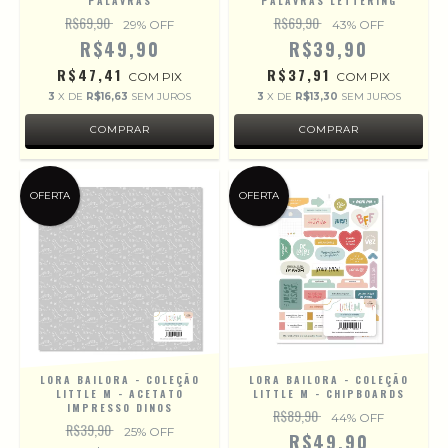
PALAVRAS
PALAVRAS LETTERING
R$69,90
R$69,90
29
% OFF
43
% OFF
R$49,90
R$39,90
R$47,41
R$37,91
COM
PIX
COM
PIX
3
X DE
R$16,63
SEM JUROS
3
X DE
R$13,30
SEM JUROS
OFERTA
OFERTA
LORA BAILORA - COLEÇÃO
LORA BAILORA - COLEÇÃO
LITTLE M - ACETATO
LITTLE M - CHIPBOARDS
IMPRESSO DINOS
R$89,90
44
% OFF
R$39,90
25
% OFF
R$49,90