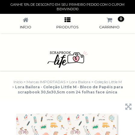
GANHE 10% DE DESCONTO EM SEU PRIMEIRO PEDIDO COM O CUPOM
LORA BAILORA - COLEÇÃO LITTLE M - BLOCO DE PAPÉIS PARA SCRAPBOOK 30,5X30,5CM COM 24 FOLHAS FACE ÚNICA
BEMVINDO10
0
INÍCIO
PRODUTOS
CARRINHO
Início
>
Marcas IMPORTADAS
>
Lora Bailora
>
Coleção Little M
>
Lora Bailora - Coleção Little M - Bloco de Papéis para
scrapbook 30,5x30,5cm com 24 folhas face única