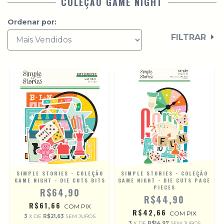
COLEÇÃO GAME NIGHT
Ordenar por:
FILTRAR
SIMPLE STORIES - COLEÇÃO
SIMPLE STORIES - COLEÇÃO
GAME NIGHT - DIE CUTS BITS
GAME NIGHT - DIE CUTS PAGE
PIECES
R$64,90
R$44,90
R$61,66
COM
PIX
R$42,66
COM
PIX
3
X DE
R$21,63
SEM JUROS
3
X DE
R$14,97
SEM JUROS