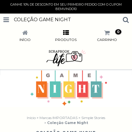
GANHE 10% DE DESCONTO EM SEU PRIMEIRO PEDIDO COM O CUPOM
BEMVINDO10
COLEÇÃO GAME NIGHT
0
INÍCIO
PRODUTOS
CARRINHO
Início
>
Marcas IMPORTADAS
>
Simple Stories
>
Coleção Game Night