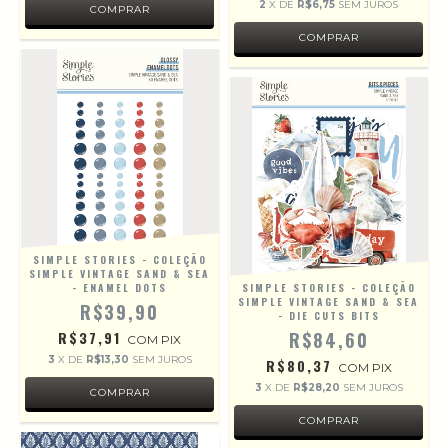
2
X DE
R$6,75
SEM JUROS
SIMPLE STORIES - COLEÇÃO
SIMPLE VINTAGE SAND & SEA
- ENAMEL DOTS
SIMPLE STORIES - COLEÇÃO
SIMPLE VINTAGE SAND & SEA
R$39,90
- DIE CUTS BITS
R$37,91
R$84,60
COM
PIX
3
X DE
R$13,30
SEM JUROS
R$80,37
COM
PIX
3
X DE
R$28,20
SEM JUROS