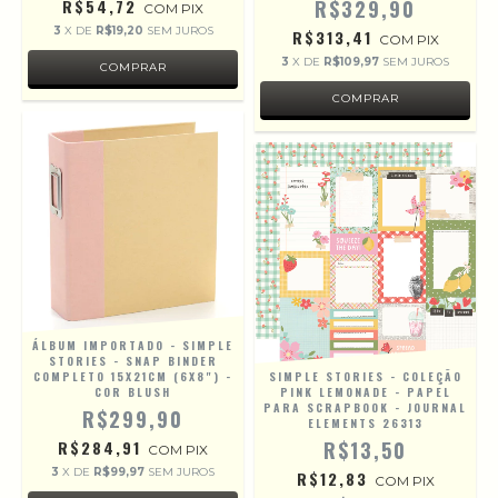
R$54,72
R$329,90
COM
PIX
3
X DE
R$19,20
SEM JUROS
R$313,41
COM
PIX
3
X DE
R$109,97
SEM JUROS
ÁLBUM IMPORTADO - SIMPLE
STORIES - SNAP BINDER
COMPLETO 15X21CM (6X8") -
SIMPLE STORIES - COLEÇÃO
COR BLUSH
PINK LEMONADE - PAPEL
PARA SCRAPBOOK - JOURNAL
R$299,90
ELEMENTS 26313
R$284,91
R$13,50
COM
PIX
3
X DE
R$99,97
SEM JUROS
R$12,83
COM
PIX