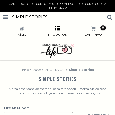
GANHE 10% DE DESCONTO EM SEU PRIMEIRO PEDIDO COM O CUPOM
BEMVINDO10
SIMPLE STORIES
0
INÍCIO
PRODUTOS
CARRINHO
Início
>
Marcas IMPORTADAS
>
Simple Stories
SIMPLE STORIES
Marca americana de material para scrapbook. Escolha sua coleção
preferida e faça sua seleção dentre nossas inúmeras opções!
Ordenar por: