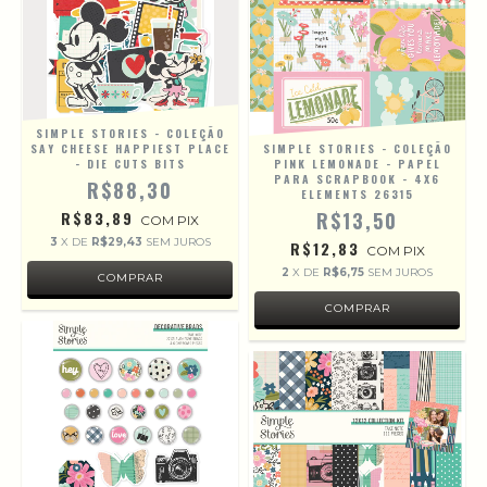
SIMPLE STORIES - COLEÇÃO
SAY CHEESE HAPPIEST PLACE
SIMPLE STORIES - COLEÇÃO
- DIE CUTS BITS
PINK LEMONADE - PAPEL
PARA SCRAPBOOK - 4X6
R$88,30
ELEMENTS 26315
R$83,89
R$13,50
COM
PIX
3
X DE
R$29,43
SEM JUROS
R$12,83
COM
PIX
2
X DE
R$6,75
SEM JUROS