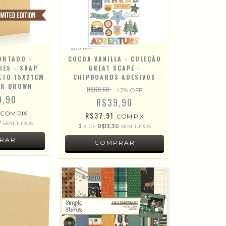
COCOA VANILLA - COLEÇÃO
ORTADO -
GREAT SCAPE -
IES - SNAP
CHIPBOARDS ADESIVOS
ETO 15X21CM
OR BROWN
R$68,60
42
% OFF
9,90
R$39,90
COM
PIX
R$37,91
COM
PIX
7
SEM JUROS
3
X DE
R$13,30
SEM JUROS