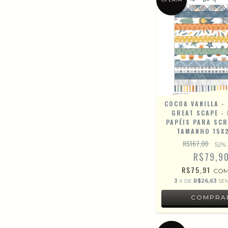
COCOA VANILLA -
GREAT SCAPE - 
PAPÉIS PARA SC
TAMANHO 15X
R$167,00
52
%
R$79,9
R$75,91
CO
3
X DE
R$26,63
SE