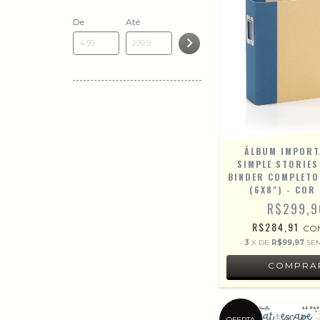
De
Até
ÁLBUM IMPORT
SIMPLE STORIES
BINDER COMPLETO
(6X8") - COR
R$299,9
R$284,91
CO
3
X DE
R$99,97
SE
OFERTA