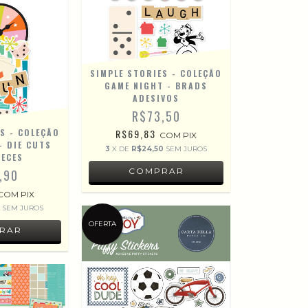
SIMPLE STORIES - COLEÇÃO
GAME NIGHT - BRADS
ADESIVOS
R$73,50
S - COLEÇÃO
R$69,83
COM
PIX
- DIE CUTS
3
X DE
R$24,50
SEM JUROS
IECES
,90
COM
PIX
7
SEM JUROS
OFERTA