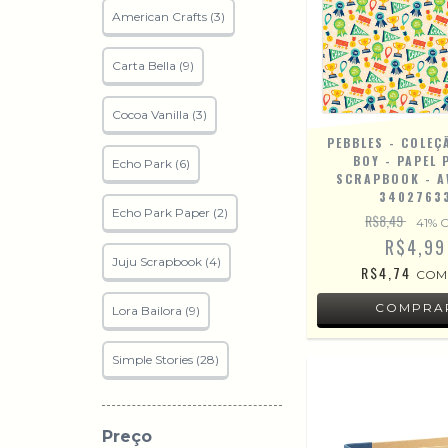
American Crafts (3)
Carta Bella (9)
Cocoa Vanilla (3)
PEBBLES - COLEÇ
BOY - PAPEL 
Echo Park (6)
SCRAPBOOK - 
3402763
Echo Park Paper (2)
R$8,49
41
% 
R$4,99
Juju Scrapbook (4)
R$4,74
COM
Lora Bailora (9)
Simple Stories (28)
Preço