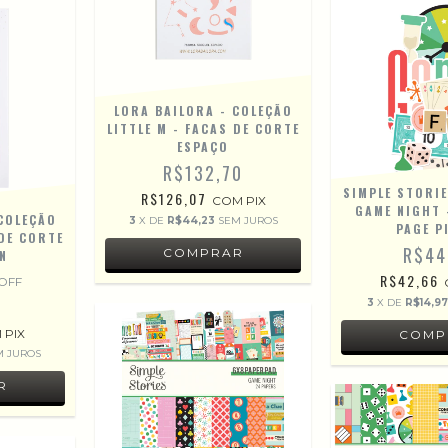
LORA BAILORA - COLEÇÃO
LITTLE M - FACAS DE CORTE
ESPAÇO
R$132,70
SIMPLE STORIE
R$126,07
COM
PIX
GAME NIGHT 
COLEÇÃO
3
X DE
R$44,23
SEM JUROS
PAGE P
 DE CORTE
R$44
N
R$42,66
OFF
0
3
X DE
R$14,9
M
PIX
M JUROS