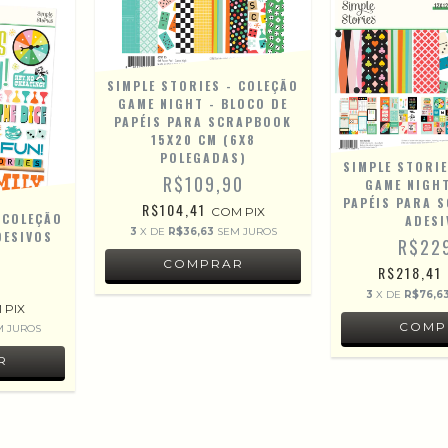
SIMPLE STORIES - COLEÇÃO
GAME NIGHT - BLOCO DE
PAPÉIS PARA SCRAPBOOK
15X20 CM (6X8
POLEGADAS)
SIMPLE STORIE
R$109,90
GAME NIGHT
PAPÉIS PARA 
R$104,41
COM
PIX
 COLEÇÃO
ADESI
3
X DE
R$36,63
SEM JUROS
DESIVOS
R$22
R$218,41
0
3
X DE
R$76,6
M
PIX
M JUROS