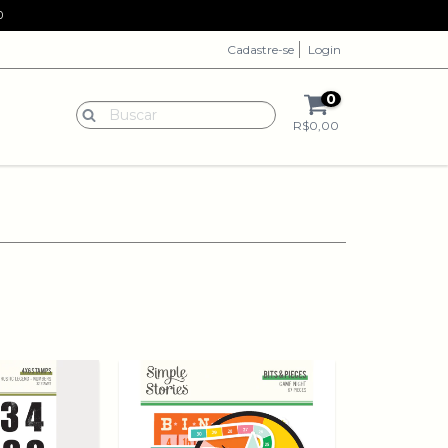
0
Cadastre-se
Login
0
R$0,00