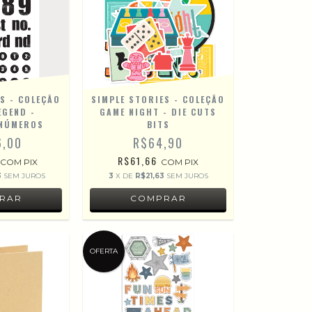
S - COLEÇÃO
SIMPLE STORIES - COLEÇÃO
EGEND -
GAME NIGHT - DIE CUTS
 NÚMEROS
BITS
6,00
R$64,90
R$61,66
COM
PIX
COM
PIX
3
SEM JUROS
3
X DE
R$21,63
SEM JUROS
OFERTA