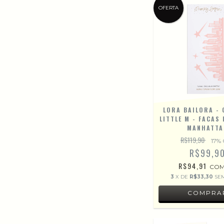
OFERTA
LORA BAILORA - 
LITTLE M - FACAS
MANHATTA
R$119,90
17
% 
R$99,9
R$94,91
CO
3
X DE
R$33,30
SE