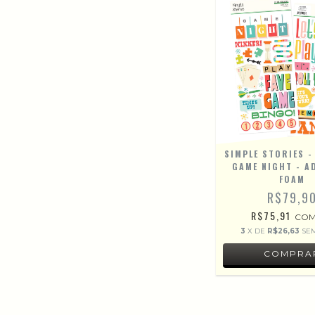
SIMPLE STORIES -
GAME NIGHT - A
FOAM
R$79,9
R$75,91
CO
3
X DE
R$26,63
SE