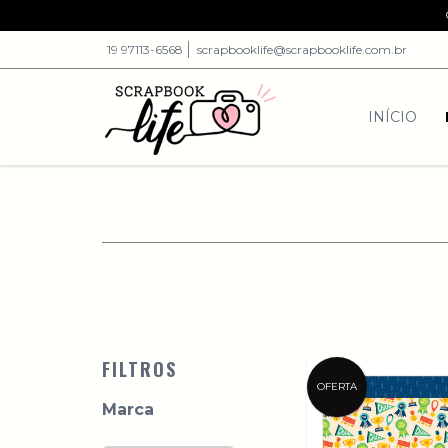
19 97113-6568
scrapbooklife@scrapbooklife.com.br
INÍCIO
FILTROS
OFERTA
Marca