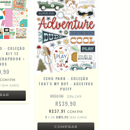
S - COLEÇÃO
 - KIT 12
SCRAPBOOK +
VOS
9,90
ECHO PARK - COLEÇÃO
COM
PIX
THAT'S MY BOY - ADESIVOS
3
SEM JUROS
PUFFY
R$59,90
33
% OFF
R$39,90
R$37,91
COM
PIX
3
X DE
R$13,30
SEM JUROS