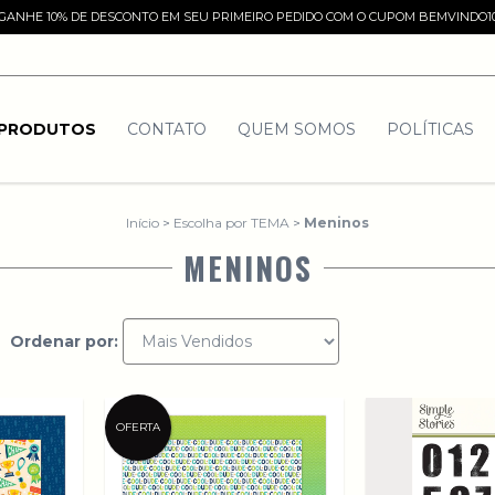
GANHE 10% DE DESCONTO EM SEU PRIMEIRO PEDIDO COM O CUPOM BEMVINDO1
PRODUTOS
CONTATO
QUEM SOMOS
POLÍTICAS
Início
>
Escolha por TEMA
>
Meninos
MENINOS
Ordenar por:
OFERTA