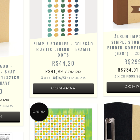
ÁLBUM IMP
SIMPLE STOR
SIMPLE STORIES - COLEÇÃO
BINDER COMPL
RUSTIC LEGEND - ENAMEL
(6X8") - C
DOTS
R$29
R$44,20
ADO -
R$284,91
R$41,99
 - SNAP
COM
PIX
3
X DE
R$99,9
 15X21CM
3
X DE
R$14,73
SEM JUROS
 NAVY
0
M
PIX
M JUROS
OFERTA