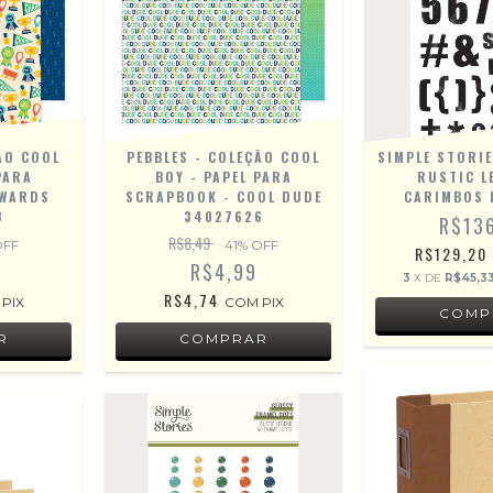
ÃO COOL
PEBBLES - COLEÇÃO COOL
SIMPLE STORIE
PARA
BOY - PAPEL PARA
RUSTIC L
AWARDS
SCRAPBOOK - COOL DUDE
CARIMBOS
3
34027626
R$13
R$8,49
OFF
41
% OFF
R$129,20
R$4,99
3
X DE
R$45,3
R$4,74
PIX
COM
PIX