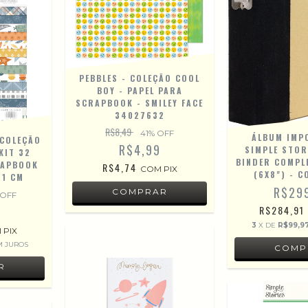
PEBBLES - COLEÇÃO COOL
BOY - PAPEL PARA
SCRAPBOOK - SMILEY FACE
34027632
R$8,49
41
% OFF
ÁLBUM IMP
 COLEÇÃO
R$4,99
SIMPLE STOR
KIT 32
BINDER COMPL
RAPBOOK
R$4,74
COM
PIX
(6X8") - C
21 CM
R$29
 OFF
0
R$284,91
3
X DE
R$99,9
M
PIX
M JUROS