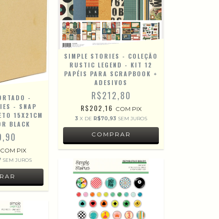
SIMPLE STORIES - COLEÇÃO
RUSTIC LEGEND - KIT 12
PAPÉIS PARA SCRAPBOOK +
ADESIVOS
R$212,80
ORTADO -
IES - SNAP
R$202,16
COM
PIX
ETO 15X21CM
3
X DE
R$70,93
SEM JUROS
OR BLACK
9,90
COM
PIX
7
SEM JUROS