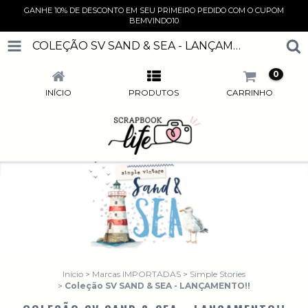
GANHE 10% DE DESCONTO EM SEU PRIMEIRO PEDIDO COM O CUPOM
BEMVINDO10
COLEÇÃO SV SAND & SEA - LANÇAMENTO!!
0
INÍCIO
PRODUTOS
CARRINHO
Início
>
Marcas IMPORTADAS
>
Simple Stories
>
Coleção SV SAND & SEA - LANÇAMENTO!!