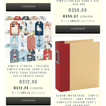
SIMPLE VINTAGE SAND & SEA
- RUB ONS
R$58,60
R$55,67
COM
PIX
3
X DE
R$19,53
SEM JUROS
SIMPLE STORIES - COLEÇÃO
SIMPLE VINTAGE SAND & SEA
- PAPEL PARA SCRAPBOOK -
TAG ELEMENTS 26912
R$12,90
R$12,26
COM
PIX
2
X DE
R$6,45
SEM JUROS
ÁLBUM IMPORTADO - SIMPLE
STORIES - SNAP BINDER
COMPLETO 15X21CM (6X8") -
COR CRANBERRY