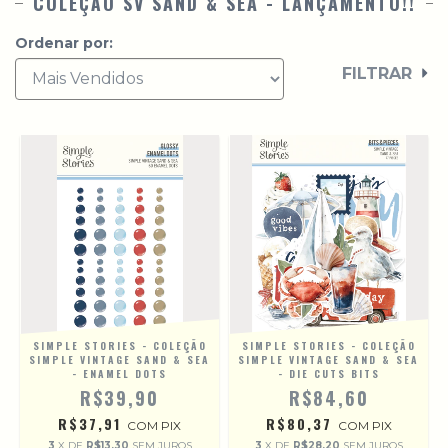
COLEÇÃO SV SAND & SEA - LANÇAMENTO!!
Ordenar por:
FILTRAR
SIMPLE STORIES - COLEÇÃO
SIMPLE STORIES - COLEÇÃO
SIMPLE VINTAGE SAND & SEA
SIMPLE VINTAGE SAND & SEA
- ENAMEL DOTS
- DIE CUTS BITS
R$39,90
R$84,60
R$37,91
R$80,37
COM
PIX
COM
PIX
3
X DE
R$13,30
SEM JUROS
3
X DE
R$28,20
SEM JUROS