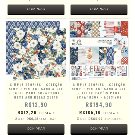
SIMPLE STORIES - COLEÇÃO
SIMPLE STORIES - COLEÇÃO
SIMPLE VINTAGE SAND & SEA
SIMPLE VINTAGE SAND & SEA
- PAPEL PARA SCRAPBOOK -
- KIT 12 PAPÉIS PARA
REST AND RELAX 26910
SCRAPBOOK + ADESIVOS
R$12,90
R$194,90
R$12,26
R$185,16
COM
PIX
COM
PIX
2
X DE
R$6,45
SEM JUROS
3
X DE
R$64,97
SEM JUROS