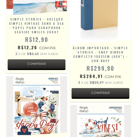
SIMPLE STORIES - COLEÇÃO
SIMPLE VINTAGE SAND & SEA
- PAPEL PARA SCRAPBOOK -
SEASIDE SMILES 26907
R$12,90
R$12,26
COM
PIX
ÁLBUM IMPORTADO - SIMPLE
STORIES - SNAP BINDER
2
X DE
R$6,45
SEM JUROS
COMPLETO 15X21CM (6X8") -
COR NAVY
R$299,90
R$284,91
COM
PIX
3
X DE
R$99,97
SEM JUROS