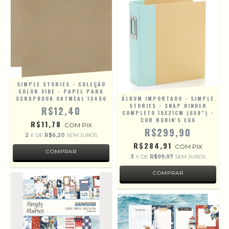
SIMPLE STORIES - COLEÇÃO
COLOR VIBE - PAPEL PARA
SCRAPBOOK OATMEAL 13456
ÁLBUM IMPORTADO - SIMPLE
STORIES - SNAP BINDER
R$12,40
COMPLETO 15X21CM (6X8") -
COR ROBIN'S EGG
R$11,78
COM
PIX
R$299,90
2
X DE
R$6,20
SEM JUROS
R$284,91
COM
PIX
3
X DE
R$99,97
SEM JUROS