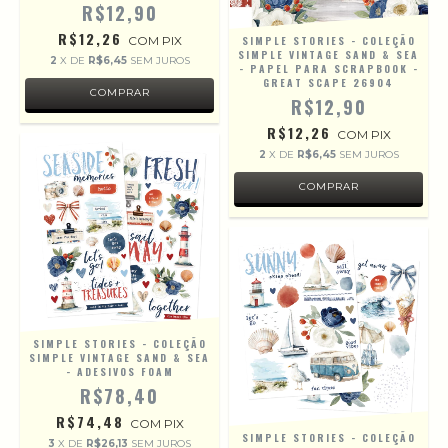
R$12,90
R$12,26
COM
PIX
SIMPLE STORIES - COLEÇÃO
SIMPLE VINTAGE SAND & SEA
2
X DE
R$6,45
SEM JUROS
- PAPEL PARA SCRAPBOOK -
GREAT SCAPE 26904
R$12,90
R$12,26
COM
PIX
2
X DE
R$6,45
SEM JUROS
SIMPLE STORIES - COLEÇÃO
SIMPLE VINTAGE SAND & SEA
- ADESIVOS FOAM
R$78,40
R$74,48
COM
PIX
SIMPLE STORIES - COLEÇÃO
3
X DE
R$26,13
SEM JUROS