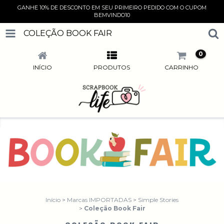
GANHE 10% DE DESCONTO EM SEU PRIMEIRO PEDIDO COM O CUPOM
BEMVINDO10
COLEÇÃO BOOK FAIR
0
INÍCIO
PRODUTOS
CARRINHO
Início
>
Marcas IMPORTADAS
>
Simple Stories
>
Coleção Book Fair