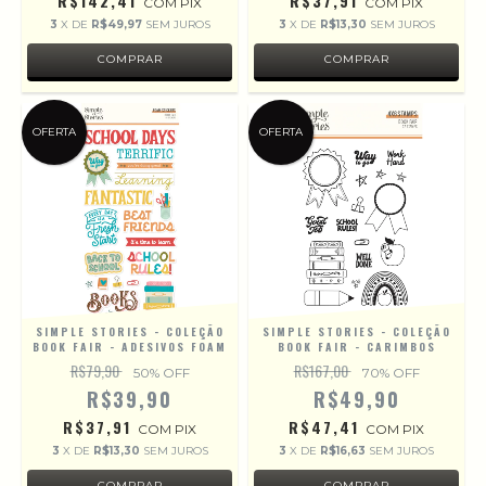
R$142,41
R$37,91
COM
PIX
COM
PIX
3
X DE
R$49,97
SEM JUROS
3
X DE
R$13,30
SEM JUROS
OFERTA
OFERTA
SIMPLE STORIES - COLEÇÃO
SIMPLE STORIES - COLEÇÃO
BOOK FAIR - ADESIVOS FOAM
BOOK FAIR - CARIMBOS
R$79,90
R$167,00
50
% OFF
70
% OFF
R$39,90
R$49,90
R$37,91
R$47,41
COM
PIX
COM
PIX
3
X DE
R$13,30
SEM JUROS
3
X DE
R$16,63
SEM JUROS