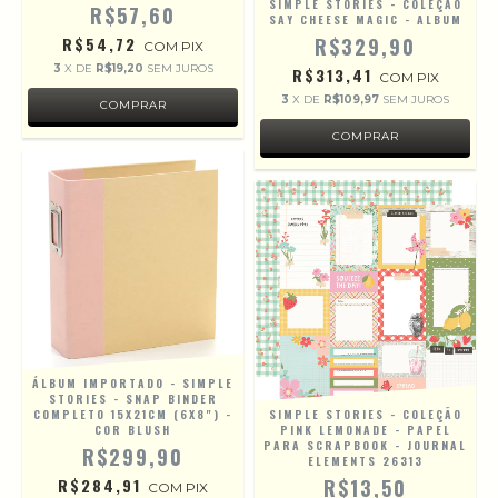
SIMPLE STORIES - COLEÇÃO
R$57,60
SAY CHEESE MAGIC - ALBUM
R$54,72
R$329,90
COM
PIX
3
X DE
R$19,20
SEM JUROS
R$313,41
COM
PIX
3
X DE
R$109,97
SEM JUROS
ÁLBUM IMPORTADO - SIMPLE
STORIES - SNAP BINDER
COMPLETO 15X21CM (6X8") -
SIMPLE STORIES - COLEÇÃO
COR BLUSH
PINK LEMONADE - PAPEL
PARA SCRAPBOOK - JOURNAL
R$299,90
ELEMENTS 26313
R$284,91
R$13,50
COM
PIX