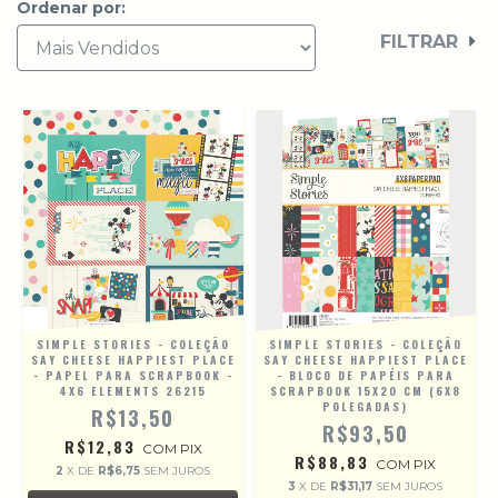
Ordenar por:
FILTRAR
SIMPLE STORIES - COLEÇÃO
SIMPLE STORIES - COLEÇÃO
SAY CHEESE HAPPIEST PLACE
SAY CHEESE HAPPIEST PLACE
- PAPEL PARA SCRAPBOOK -
- BLOCO DE PAPÉIS PARA
4X6 ELEMENTS 26215
SCRAPBOOK 15X20 CM (6X8
POLEGADAS)
R$13,50
R$93,50
R$12,83
COM
PIX
R$88,83
COM
PIX
2
X DE
R$6,75
SEM JUROS
3
X DE
R$31,17
SEM JUROS