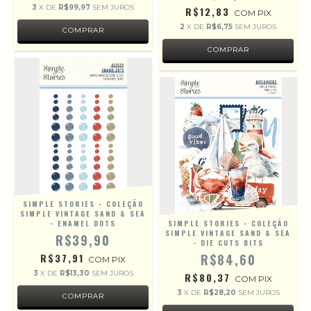
3
X DE
R$99,97
SEM JUROS
R$12,83
COM
PIX
2
X DE
R$6,75
SEM JUROS
SIMPLE STORIES - COLEÇÃO
SIMPLE VINTAGE SAND & SEA
- ENAMEL DOTS
SIMPLE STORIES - COLEÇÃO
SIMPLE VINTAGE SAND & SEA
R$39,90
- DIE CUTS BITS
R$37,91
R$84,60
COM
PIX
3
X DE
R$13,30
SEM JUROS
R$80,37
COM
PIX
3
X DE
R$28,20
SEM JUROS