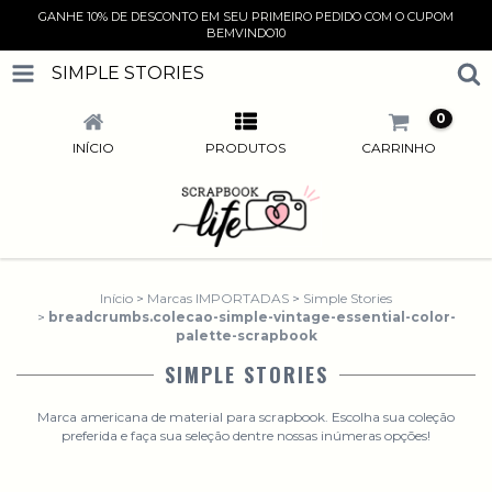
GANHE 10% DE DESCONTO EM SEU PRIMEIRO PEDIDO COM O CUPOM
BEMVINDO10
SIMPLE STORIES
0
INÍCIO
PRODUTOS
CARRINHO
Início
>
Marcas IMPORTADAS
>
Simple Stories
>
breadcrumbs.colecao-simple-vintage-essential-color-
palette-scrapbook
SIMPLE STORIES
Marca americana de material para scrapbook. Escolha sua coleção
preferida e faça sua seleção dentre nossas inúmeras opções!