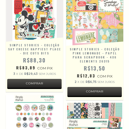
SIMPLE STORIES - COLEÇÃO
SAY CHEESE HAPPIEST PLACE
SIMPLE STORIES - COLEÇÃO
- DIE CUTS BITS
PINK LEMONADE - PAPEL
PARA SCRAPBOOK - 4X6
R$88,30
ELEMENTS 26315
R$83,89
R$13,50
COM
PIX
3
X DE
R$29,43
SEM JUROS
R$12,83
COM
PIX
2
X DE
R$6,75
SEM JUROS