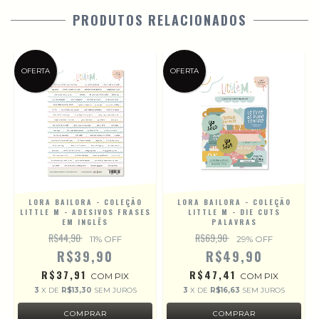
PRODUTOS RELACIONADOS
OFERTA
OFERTA
LORA BAILORA - COLEÇÃO
LORA BAILORA - COLEÇÃO
LITTLE M - ADESIVOS FRASES
LITTLE M - DIE CUTS
EM INGLÊS
PALAVRAS
R$44,90
R$69,90
11
% OFF
29
% OFF
R$39,90
R$49,90
R$37,91
R$47,41
COM
PIX
COM
PIX
3
X DE
R$13,30
SEM JUROS
3
X DE
R$16,63
SEM JUROS