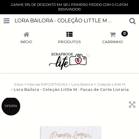
GANHE 10% DE DESCONTO EM SEU PRIMEIRO PEDIDO COM O CUPOM
BEMVINDO10
LORA BAILORA - COLEÇÃO LITTLE M - FACAS DE CORTE LIVRARIA
0
INÍCIO
PRODUTOS
CARRINHO
Início
>
Marcas IMPORTADAS
>
Lora Bailora
>
Coleção Little M
>
Lora Bailora - Coleção Little M - Facas de Corte Livraria
OFERTA