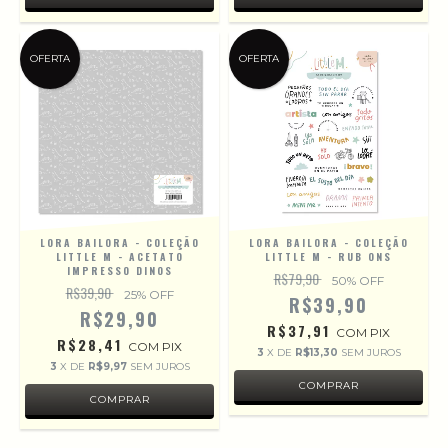
OFERTA
OFERTA
LORA BAILORA - COLEÇÃO
LORA BAILORA - COLEÇÃO
LITTLE M - ACETATO
LITTLE M - RUB ONS
IMPRESSO DINOS
R$79,90
50
% OFF
R$39,90
25
% OFF
R$39,90
R$29,90
R$37,91
COM
PIX
R$28,41
COM
PIX
3
X DE
R$13,30
SEM JUROS
3
X DE
R$9,97
SEM JUROS